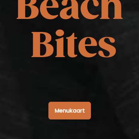
B
e
a
c
h
B
i
t
e
s
Menukaart